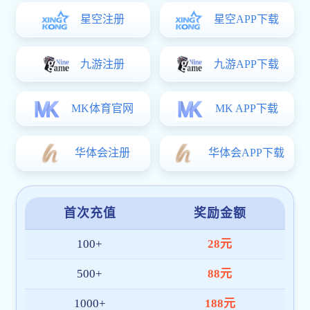
2026-05-23 20:04
95 次阅读
首页
/
体育报道
在当今的体育界，商业思维与运动员的发展相互交
织，尤其是在年轻运动员的培养中。这一现象引起了
许多专业人士和运动员的关注，其中包括著名篮球选
手斯蒂芬·库里。库里呼吁重视球商培养，强调应避免
孩子们过早陷入商业思维的误区。他认为，真正的成
功不仅仅依赖于财务利益和商业契约，更需要运动员
具备良好的球场智慧和团队合作能力。本文将从四个
方面详细探讨库里的观点，包括球商的重要性、如何
平衡商业与竞技、适合青少年的教育方式以及家长和
教练的角色。通过深入分析这一话题，我们可以更好