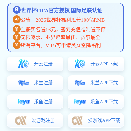
库里呼吁重视球商培养避免孩子们
过早陷入商业思维的误区