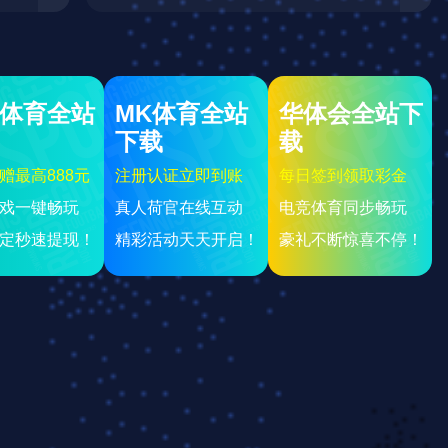
驱动
断迭代功能细节与视觉交互体验，结合 AI 智
户提供精准内容分发与个性化推荐，增强整体
登录入口？