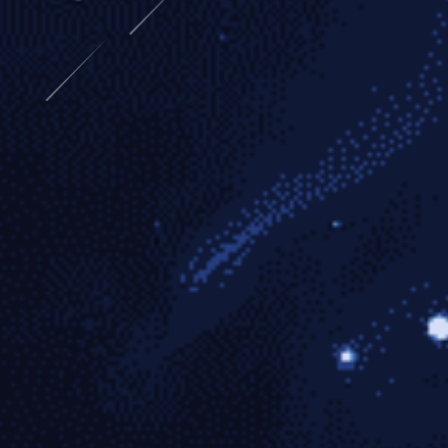
江南ap
体育直播
涵盖足球、篮球、网球等项目的全球赛事直播，
高清画质、低延迟体验，适合追求流畅观赛的用
户。