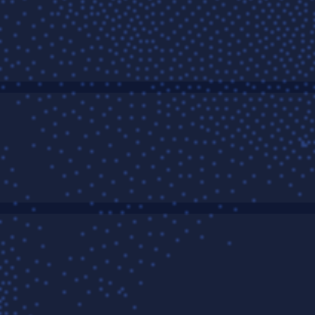
体育在线登录入口 · 值得信赖的
录入口 专注于构建一个以赛事内容、数据服务与智能分析为核心的
终端互动体验。平台以稳定技术架构和合规体系赢得市场认可，
录官网_江南(中国)用户喜爱。
以信任构建口碑
数据传输流程，通过部署
所有服务均基于合规化机
问与高并发下的稳定运行，全
致力于构建高可信度生态