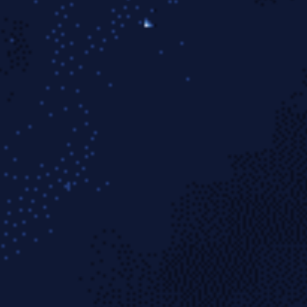
建设，再到用户服务体系，江南app体
的综合体验。
极速系统处理能力
百万级用户口碑推荐
搭载自研技术架构，支持海量
逾百万用户真实体验与推荐反馈，
秒级传输和事件推送，页面响
印证了江南app体育在线登录入口
速，确保用户在高峰时段也能
在数据精准度、服务响应速度与平
畅使用，无卡顿无中断。
台稳定性上的长期优势与专业实
力。