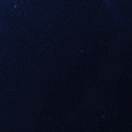
账户操作与隐私保
异常防控层
AI监控
风控预警
系统实时分析登录频率、操作路径等指标，提前
发现可疑行为并及时响应。