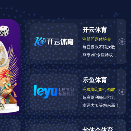
App
公司
体育
注册入口
简介
报道
app体育在线登录入口
体育在线登录入口APP
为您带来高速、
端访问