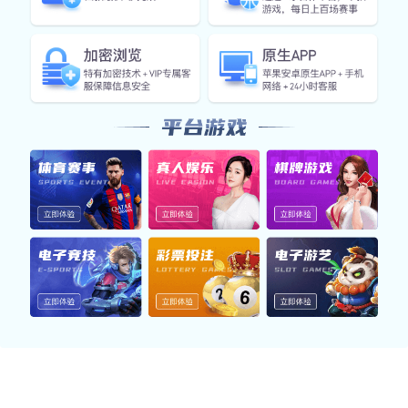
以及品牌价值。
再者，从历史上看，西雅图有悠久且成功的体育文
化，包括NFL、MLB等项目均取得优异成绩。因此，
如果NBA能够选择在此建立新的球队，将极大促进整
个联赛的发展，并为其他地区提供一个成功范例。
2、波特兰开拓者与新球队关系
波特兰开拓者作为现存于NBA的一支老牌球队，在过
去几十年中积累了丰厚的人气和忠实球迷。然而，与
此同时，它也面临来自周边市场如西雅图的新竞争压
力。阿德尔曼认为，在这样的背景下，同时维持这两
座城市各自独立的篮球文化，将有助于双方共同发
展。
波特兰位于太平洋北岸，而西雅图则相距不远，两地