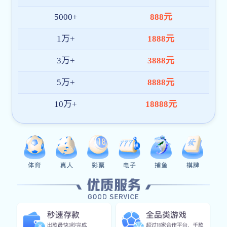
商业机会。最后，通过对这一提案的分析，我们可以
看到它对于推动NBA未来发展的潜在意义。
1、西雅图市场的重要性
阿德尔曼提到西雅图是美国重要的体育城市之一，这
里曾经拥有过强大的NBA球队——超音速队。尽管该
队在2008年迁至俄克拉荷马城，但西雅图对篮球运动
的热爱并未减退。当地球迷始终期盼着NBA能够返回
这座城市，因此重新引入一支球队，将会激发出巨大
的市场需求。
此外，西雅图作为科技重镇，聚集了大量年轻人口和
高收入人群，其消费能力非常强。这些因素都表明，
引入新球队不仅能吸引本地球迷，也能吸引周边地区
甚至全国范围内的观众，为球队创造良好的票房收入