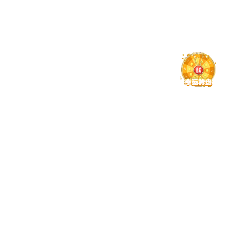
之间形成了天然竞争关系。这种竞争不仅让比赛更具
观赏性，还能提升球员士气和竞技水平。此外，通过
增加对抗力度，可以进一步激活双方市场，提高整体
收视率及商业回报。
另外，保持波特兰开拓者同时新建一支西雅图球队，
有助于培养更多优秀的人才，让两个城市在人才交流
方面形成良性循环。这不仅能够促进各自俱乐部的发
展，也将推动整个联盟向更高水平迈进。
3、经济利益与商业机会
从经济角度来看，引入新球队将为整个联盟带来显著
收益。不仅包括门票售卖，还涉及电视转播权、新赞
助商合作等多方面内容。例如，新球队落户后，各类
商品销售预计会迎来大幅增长，这无疑是一个利好消