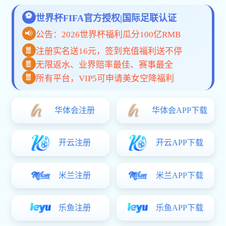
阿德尔曼呼吁扩军方案保持波特兰
开拓者同时引入西雅图球队