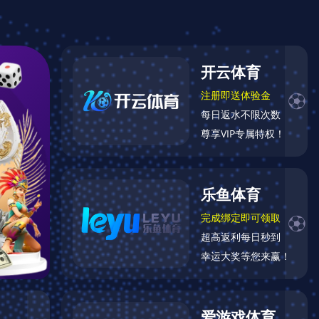
App
公司
体育
注册入口
简介
报道
app体育在线登录入口
体育在线登录入口APP
为您带来高速、
端访问