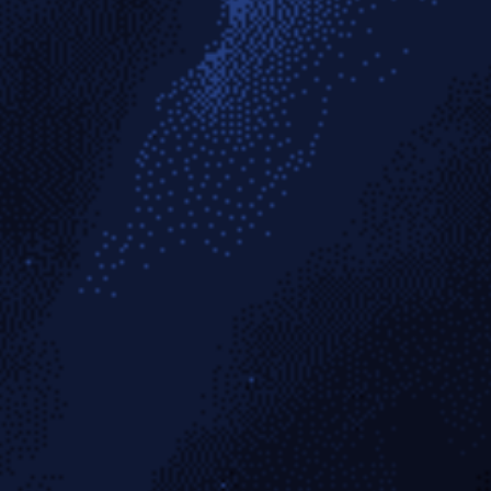
力推动更多友好的交流项目，让更多人了解这项运动所承载的人
媒体平台上的互动机制，可以使他更有效地传递自己的理念和价
滴分享，都可以帮助增进彼此理解，加深文化融合。因此，在今
终会铭记来自于每一个支持者给予他的力量，并努力不辜负大家
的是，在全球化的大趋势下，中国将继续成为国际体育产业不可
尼修斯将在这个舞台上不断绽放光彩，为促进中西方文化交流贡
过程中收获更多快乐和激情，一同见证这个伟大时代所赋予他们
五年后重返微博，不仅是一种个人形象上的回归，更是他与中国
中，不仅展示出了他自身成长蜕变的一面，还揭示出当前数字化
进行品牌建设的重要性。同时，此次事件也为其他国际运动员提
化与各国粉丝间联系的问题，从而实现互惠共赢的发展局面。