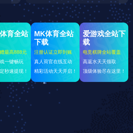
对球员和球队形象塑造
五年来，他通过各种方
都让粉丝们感受到他的
间的纽带。
充满活力和激情的国
正是有了这些忠实粉丝
多年轻人追求自己的梦
们对他的认同感。这种