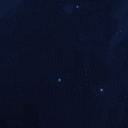
纵观整个事件，可以
源于那些默默付出的
业所带来的无限可能
上一篇：
黄蜂主帅赞克尼佩尔为最佳新秀三…
热榜精选
#1
#2