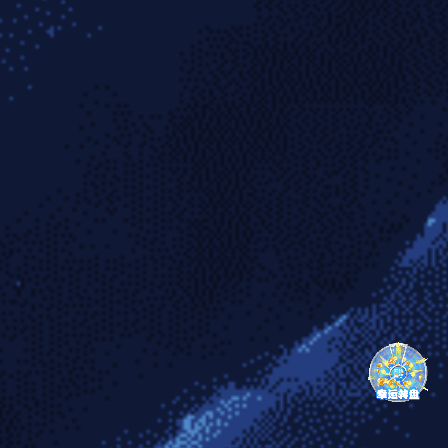
重返微博后，皇马官方
了俱乐部对球员个人品
态，他们不仅增加了该
在全球范围内尤其是在
轻一代。这样的策略让
就是一个成功案例，它
群。
尼修斯从一个初出茅庐